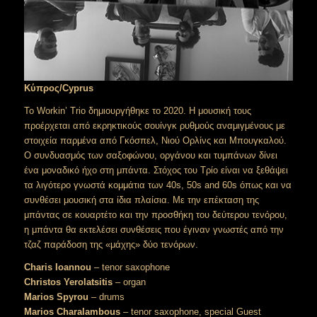
Κύπρος/Cyprus
Το Workin’ Trio δημιουργήθηκε το 2020. Η μουσική τους
προέρχεται από εκρηκτικούς σουίνγκ ρυθμούς αναμιγμένους με
στοιχεία παρμένα από Γκόσπελ, Νιού Ορλίνς και Μπουγκαλού.
Ο συνδυασμός των σαξοφώνου, οργάνου και τυμπάνων δίνει
ένα μοναδικό ήχο στη μπάντα. Στόχος του Τρίο είναι να ξεθάψει
τα λιγότερο γνωστά κομμάτια των 40s, 50s and 60s όπως και να
συνθέσει μουσική στα ίδια πλαίσια. Με την επέκταση της
μπάντας σε κουαρτέτο και την προσθήκη του δεύτερου τενόρου,
η μπάντα θα εκτελέσει συνθέσεις που έγιναν γνωστές από την
τζαζ παράδοση της «μάχης» δύο τενόρων.
Charis Ioannou
– tenor saxophone
Christos Yerolatsitis
– organ
Marios Spyrou
– drums
Marios Charalambous
– tenor saxophone, special Guest