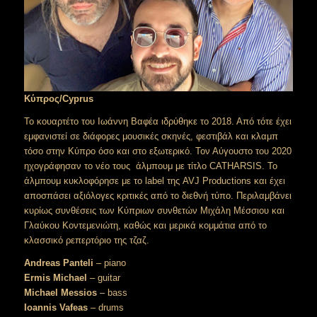
Κύπρος/Cyprus
Το κουαρτέτο του Ιωάννη Βαφέα ιδρύθηκε το 2018. Από τότε έχει
εμφανιστεί σε διάφορες μουσικές σκηνές, φεστιβάλ και κλαμπ
τόσο στην Κύπρο όσο και στο εξωτερικό. Τον Αύγουστο του 2020
ηχογράφησαν το νέο τους άλμπουμ με τίτλο CATHARSIS. Το
άλμπουμ κυκλοφόρησε με το label της AVJ Productions και έχει
αποσπάσει αξιόλογες κριτικές από το διεθνή τύπο. Περιλαμβάνει
κυρίως συνθέσεις των Κύπριων συνθετών Μιχάλη Μέσσιου και
Γλαύκου Κοντεμενιώτη, καθώς και μερικά κομμάτια από το
κλασσικό ρεπερτόριο της τζαζ.
Andreas Panteli
– piano
Ermis Michael
– guitar
Michael Messios
– bass
Ioannis Vafeas
– drums