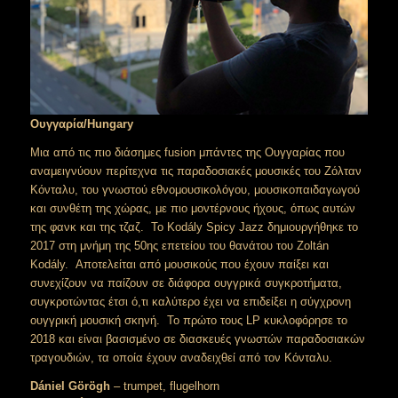
Ουγγαρία/Hungary
Μια από τις πιο διάσημες fusion μπάντες της Ουγγαρίας που
αναμειγνύουν περίτεχνα τις παραδοσιακές μουσικές του Ζόλταν
Κόνταλυ, του γνωστού εθνομουσικολόγου, μουσικοπαιδαγωγού
και συνθέτη της χώρας, με πιο μοντέρνους ήχους, όπως αυτών
της φανκ και της τζαζ. Το Kodály Spicy Jazz δημιουργήθηκε το
2017 στη μνήμη της 50ης επετείου του θανάτου του Zoltán
Kodály. Αποτελείται από μουσικούς που έχουν παίξει και
συνεχίζουν να παίζουν σε διάφορα ουγγρικά συγκροτήματα,
συγκροτώντας έτσι ό,τι καλύτερο έχει να επιδείξει η σύγχρονη
ουγγρική μουσική σκηνή. Το πρώτο τους LP κυκλοφόρησε το
2018 και είναι βασισμένο σε διασκευές γνωστών παραδοσιακών
τραγουδιών, τα οποία έχουν αναδειχθεί από τον Κόνταλυ.
Dániel Görögh
– trumpet, flugelhorn